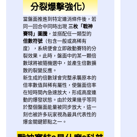
分裂爆擊強化）
當盤面推進到特定連消條件後，若
同一回合中同時出現
三枚「戰神
賽特」圖騰
，並搭配任一類型的
倍數符號
（包含一般或高稀有
度），系統便會立即啟動賽特的分
裂效果。此時，盤面中的某一顆倍
數球將被隨機選中，並產生倍數擴
散的裂變反應。
新生成的倍數球會完整承襲原本的
倍率數值與稀有屬性，使盤面倍率
在短時間內急速放大，形成高度連
動的爆發狀態。由於效果幾乎等同
於整個盤面能量被同步放大，這一
刻也被許多玩家視為最具代表性的
爆金關鍵節點之一。