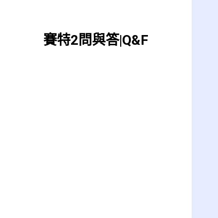
賽特2問與答|Q&F