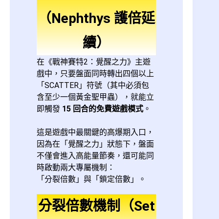
（Nephthys 護倍延
續）
在《戰神賽特2：覺醒之力》主遊
戲中，只要盤面同時轉出四個以上
「SCATTER」符號（其中必須包
含至少一個黃金聖甲蟲），就能立
即觸發
15 回合的免費遊戲模式
。
這是遊戲中最關鍵的高爆期入口，
因為在「覺醒之力」狀態下，盤面
不僅會進入高能量節奏，還可能同
時啟動兩大專屬機制：
「分裂倍數」與「鎖定倍數」。
分裂倍數機制（Set