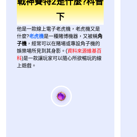
戰神賽特2是什麼?科普
下
他是一款線上電子老虎機，老虎機又是
什麼?
老虎機
是一種賭博機器，又被稱
角
子
機
，經常可以在賭場或專設角子機的
娛樂場所見到其身影。(
資料來源維基百
科
)是一款讓玩家可以隨心所欲暢玩的線
上遊戲。