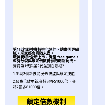
第1代的戰神賽特進化延伸，讓畫面更細
膩，玩家都會意猶未盡。
戰神賽特2全新上市，覺醒 free game，
還有分裂與鎖定倍數符號的創新玩法。
賽特第1代與第2代差別在哪裡?
1.出現2個新技能:分裂技能與鎖定技能
2.最高倍數更新:賽特最多51000倍，賽
特2最多81000倍。
鎖定倍數機制