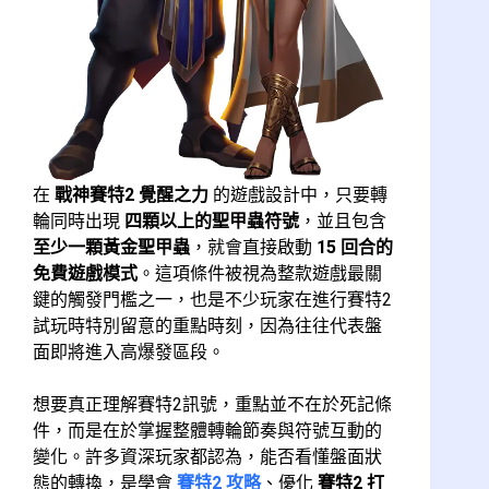
在
戰神賽特2 覺醒之力
的遊戲設計中，只要轉
輪同時出現
四顆以上的聖甲蟲符號
，並且包含
至少一顆黃金聖甲蟲
，就會直接啟動
15 回合的
免費遊戲模式
。這項條件被視為整款遊戲最關
鍵的觸發門檻之一，也是不少玩家在進行賽特2
試玩時特別留意的重點時刻，因為往往代表盤
面即將進入高爆發區段。
想要真正理解賽特2訊號，重點並不在於死記條
件，而是在於掌握整體轉輪節奏與符號互動的
變化。許多資深玩家都認為，能否看懂盤面狀
態的轉換，是學會
賽特2 攻略
、優化
賽特2 打