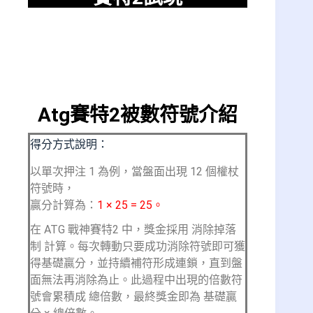
Atg賽特2被數符號介紹
得分方式說明：
以單次押注 1 為例，當盤面出現 12 個權杖
符號時，
贏分計算為：
1 × 25 = 25。
在 ATG 戰神賽特2 中，獎金採用 消除掉落
制 計算。每次轉動只要成功消除符號即可獲
得基礎贏分，並持續補符形成連鎖，直到盤
面無法再消除為止。此過程中出現的倍數符
號會累積成 總倍數，最終獎金即為 基礎贏