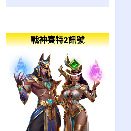
戰神賽特2訊號