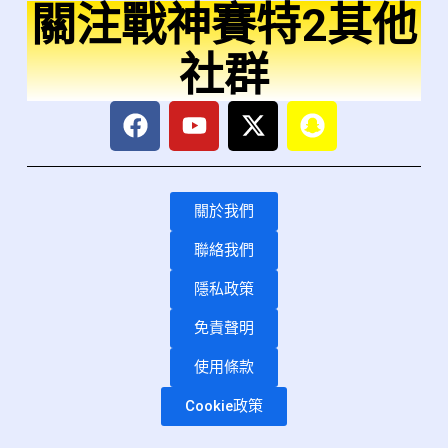
關注戰神賽特2其他
社群
關於我們
聯絡我們
隱私政策
免責聲明
使用條款
Cookie政策