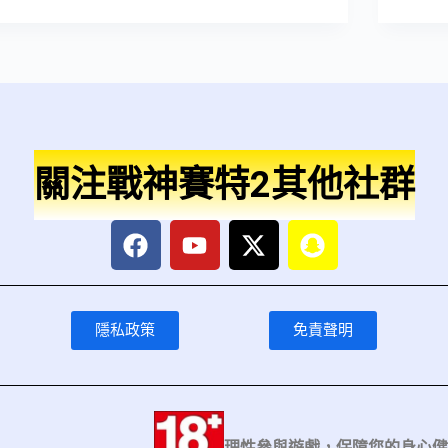
關注戰神賽特2其他社群
隱私政策
免責聲明
理性參與遊戲，保障您的身心健