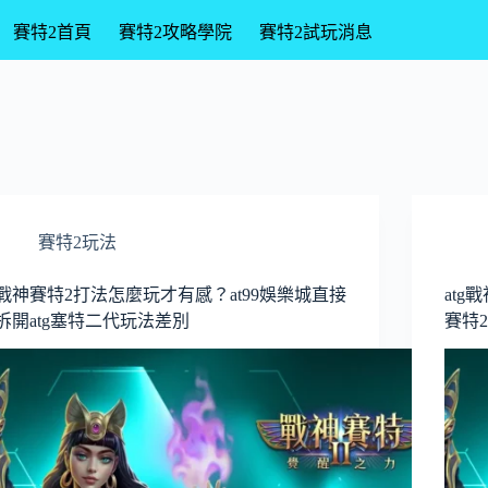
賽特2首頁
賽特2攻略學院
賽特2試玩消息
賽特2玩法
戰神賽特2打法怎麼玩才有感？at99娛樂城直接
atg
拆開atg塞特二代玩法差別
賽特