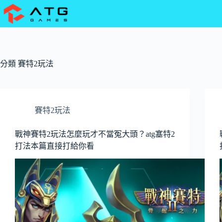
分類
賽特2玩法
賽特2玩法
戰神賽特2玩法怎麼玩才不當冤大頭？atg塞特2
打法本篇直接打給你看