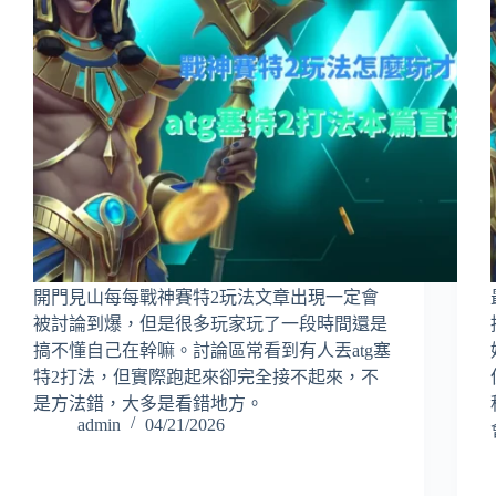
開門見山每每戰神賽特2玩法文章出現一定會
被討論到爆，但是很多玩家玩了一段時間還是
搞不懂自己在幹嘛。討論區常看到有人丟atg塞
特2打法，但實際跑起來卻完全接不起來，不
是方法錯，大多是看錯地方。
admin
04/21/2026